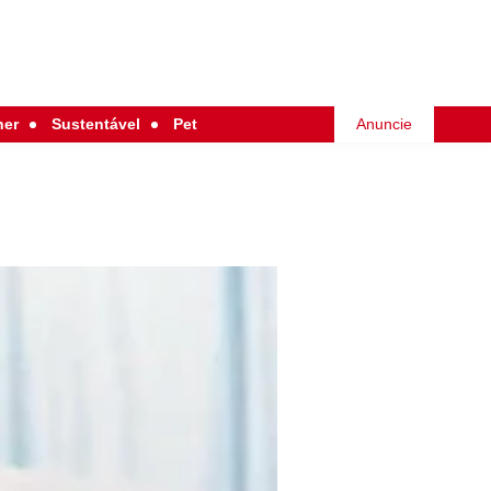
her
Sustentável
Pet
Anuncie