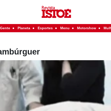
Gente
Planeta
Esportes
Menu
Motorshow
Mul
hambúrguer