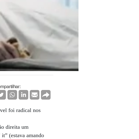
mpartilhar:
el foi radical nos
o direita um
 it” (estava amando