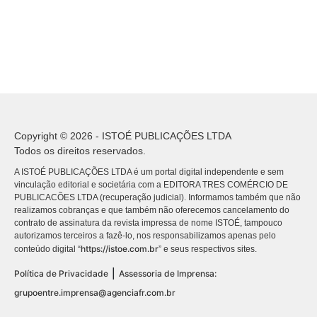
Copyright © 2026 - ISTOÉ PUBLICAÇÕES LTDA
Todos os direitos reservados.
A ISTOÉ PUBLICAÇÕES LTDA é um portal digital independente e sem
vinculação editorial e societária com a EDITORA TRES COMÉRCIO DE
PUBLICACÕES LTDA (recuperação judicial). Informamos também que não
realizamos cobranças e que também não oferecemos cancelamento do
contrato de assinatura da revista impressa de nome ISTOÉ, tampouco
autorizamos terceiros a fazê-lo, nos responsabilizamos apenas pelo
https://istoe.com.br
conteúdo digital “
” e seus respectivos sites.
|
Política de Privacidade
Assessoria de Imprensa:
grupoentre.imprensa@agenciafr.com.br