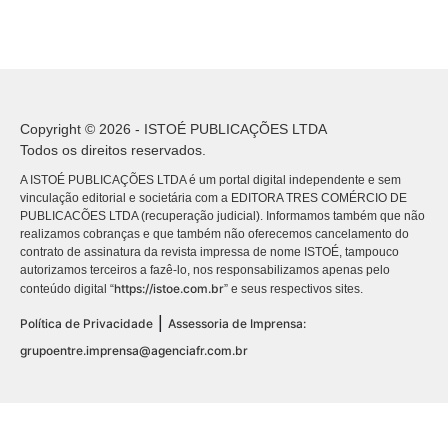
Copyright © 2026 - ISTOÉ PUBLICAÇÕES LTDA
Todos os direitos reservados.
A ISTOÉ PUBLICAÇÕES LTDA é um portal digital independente e sem
vinculação editorial e societária com a EDITORA TRES COMÉRCIO DE
PUBLICACÕES LTDA (recuperação judicial). Informamos também que não
realizamos cobranças e que também não oferecemos cancelamento do
contrato de assinatura da revista impressa de nome ISTOÉ, tampouco
autorizamos terceiros a fazê-lo, nos responsabilizamos apenas pelo
https://istoe.com.br
conteúdo digital “
” e seus respectivos sites.
|
Política de Privacidade
Assessoria de Imprensa:
grupoentre.imprensa@agenciafr.com.br