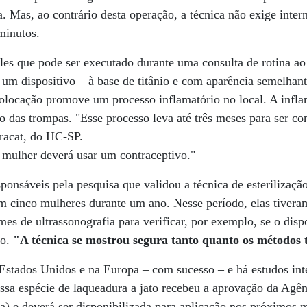
a. Mas, ao contrário desta operação, a técnica não exige inter
minutos.
es que pode ser executado durante uma consulta de rotina ao 
 um dispositivo – à base de titânio e com aparência semelha
olocação promove um processo inflamatório no local. A infl
 das trompas. "Esse processo leva até três meses para ser con
racat, do HC-SP.
a mulher deverá usar um contraceptivo."
ponsáveis pela pesquisa que validou a técnica de esterilizaçã
em cinco mulheres durante um ano. Nesse período, elas tive
mes de ultrassonografia para verificar, por exemplo, se o dis
po.
"A técnica se mostrou segura tanto quanto os métodos 
Estados Unidos e na Europa – com sucesso – e há estudos int
 essa espécie de laqueadura a jato recebeu a aprovação da Agê
sa) e deverá ser disponibilizada para aplicação nos próximos