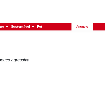
her
Sustentável
Pet
Anuncie
 pouco agressiva