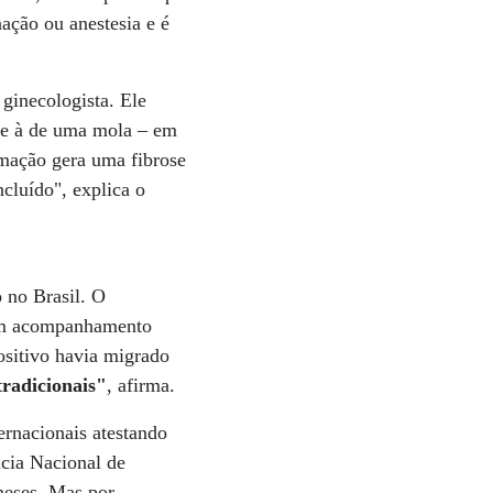
nação ou anestesia e é
ginecologista. Ele
nte à de uma mola – em
amação gera uma fibrose
cluído", explica o
o no Brasil. O
ram acompanhamento
positivo havia migrado
tradicionais"
, afirma.
ernacionais atestando
ncia Nacional de
 meses. Mas por