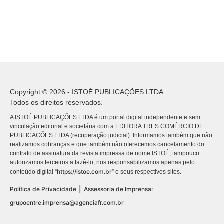
Copyright © 2026 - ISTOÉ PUBLICAÇÕES LTDA
Todos os direitos reservados.
A ISTOÉ PUBLICAÇÕES LTDA é um portal digital independente e sem
vinculação editorial e societária com a EDITORA TRES COMÉRCIO DE
PUBLICACÕES LTDA (recuperação judicial). Informamos também que não
realizamos cobranças e que também não oferecemos cancelamento do
contrato de assinatura da revista impressa de nome ISTOÉ, tampouco
autorizamos terceiros a fazê-lo, nos responsabilizamos apenas pelo
https://istoe.com.br
conteúdo digital “
” e seus respectivos sites.
|
Política de Privacidade
Assessoria de Imprensa:
grupoentre.imprensa@agenciafr.com.br