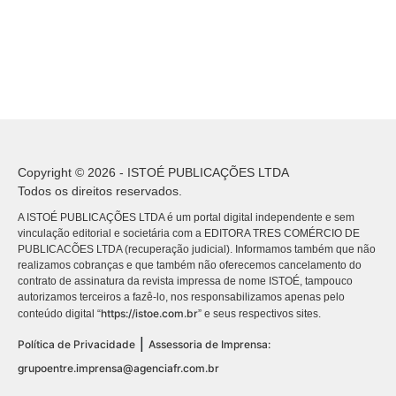
Copyright © 2026 - ISTOÉ PUBLICAÇÕES LTDA
Todos os direitos reservados.
A ISTOÉ PUBLICAÇÕES LTDA é um portal digital independente e sem
vinculação editorial e societária com a EDITORA TRES COMÉRCIO DE
PUBLICACÕES LTDA (recuperação judicial). Informamos também que não
realizamos cobranças e que também não oferecemos cancelamento do
contrato de assinatura da revista impressa de nome ISTOÉ, tampouco
autorizamos terceiros a fazê-lo, nos responsabilizamos apenas pelo
https://istoe.com.br
conteúdo digital “
” e seus respectivos sites.
|
Política de Privacidade
Assessoria de Imprensa:
grupoentre.imprensa@agenciafr.com.br