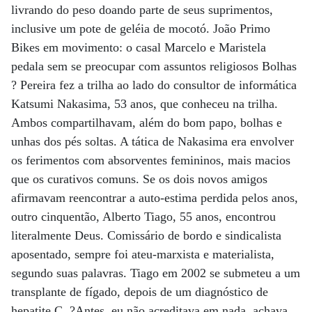
livrando do peso doando parte de seus suprimentos,
inclusive um pote de geléia de mocotó. João Primo
Bikes em movimento: o casal Marcelo e Maristela
pedala sem se preocupar com assuntos religiosos Bolhas
? Pereira fez a trilha ao lado do consultor de informática
Katsumi Nakasima, 53 anos, que conheceu na trilha.
Ambos compartilhavam, além do bom papo, bolhas e
unhas dos pés soltas. A tática de Nakasima era envolver
os ferimentos com absorventes femininos, mais macios
que os curativos comuns. Se os dois novos amigos
afirmavam reencontrar a auto-estima perdida pelos anos,
outro cinquentão, Alberto Tiago, 55 anos, encontrou
literalmente Deus. Comissário de bordo e sindicalista
aposentado, sempre foi ateu-marxista e materialista,
segundo suas palavras. Tiago em 2002 se submeteu a um
transplante de fígado, depois de um diagnóstico de
hepatite C. ?Antes, eu não acreditava em nada, achava