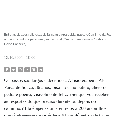
Entre as cidades religiosas deTambaú e Aparecida, nasce oCaminho da Fé,
o maior circuitoda peregrinação nacional (Crédito: João Primo Colaborou:
Celso Fonseca)
13/10/2004 - 10:00
Os passos são largos e decididos. A fisioterapeuta Alda
Paiva de Souza, 36 anos, pisa no chão batido, cheio de
pedra e poeira, visivelmente feliz. ?Sei que vou receber
as respostas do que preciso durante ou depois do
caminho.? Ela é apenas uma entre os 2.200 andarilhos
que já atravessaram os árduos 415 quilômetros da trilha