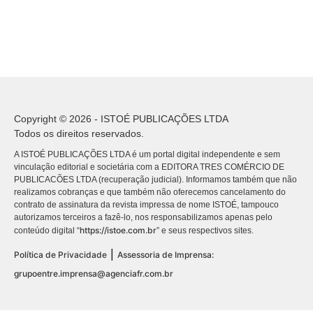
Copyright © 2026 - ISTOÉ PUBLICAÇÕES LTDA
Todos os direitos reservados.
A ISTOÉ PUBLICAÇÕES LTDA é um portal digital independente e sem
vinculação editorial e societária com a EDITORA TRES COMÉRCIO DE
PUBLICACÕES LTDA (recuperação judicial). Informamos também que não
realizamos cobranças e que também não oferecemos cancelamento do
contrato de assinatura da revista impressa de nome ISTOÉ, tampouco
autorizamos terceiros a fazê-lo, nos responsabilizamos apenas pelo
https://istoe.com.br
conteúdo digital “
” e seus respectivos sites.
|
Política de Privacidade
Assessoria de Imprensa:
grupoentre.imprensa@agenciafr.com.br