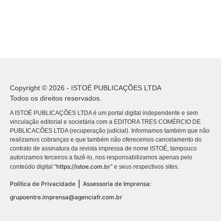
Copyright © 2026 - ISTOÉ PUBLICAÇÕES LTDA
Todos os direitos reservados.
A ISTOÉ PUBLICAÇÕES LTDA é um portal digital independente e sem
vinculação editorial e societária com a EDITORA TRES COMÉRCIO DE
PUBLICACÕES LTDA (recuperação judicial). Informamos também que não
realizamos cobranças e que também não oferecemos cancelamento do
contrato de assinatura da revista impressa de nome ISTOÉ, tampouco
autorizamos terceiros a fazê-lo, nos responsabilizamos apenas pelo
https://istoe.com.br
conteúdo digital “
” e seus respectivos sites.
|
Política de Privacidade
Assessoria de Imprensa:
grupoentre.imprensa@agenciafr.com.br