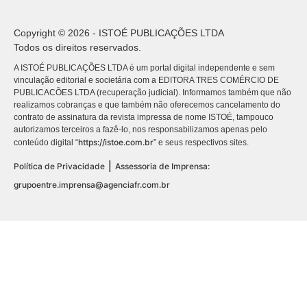
Copyright © 2026 - ISTOÉ PUBLICAÇÕES LTDA
Todos os direitos reservados.
A ISTOÉ PUBLICAÇÕES LTDA é um portal digital independente e sem
vinculação editorial e societária com a EDITORA TRES COMÉRCIO DE
PUBLICACÕES LTDA (recuperação judicial). Informamos também que não
realizamos cobranças e que também não oferecemos cancelamento do
contrato de assinatura da revista impressa de nome ISTOÉ, tampouco
autorizamos terceiros a fazê-lo, nos responsabilizamos apenas pelo
https://istoe.com.br
conteúdo digital “
” e seus respectivos sites.
|
Política de Privacidade
Assessoria de Imprensa:
grupoentre.imprensa@agenciafr.com.br