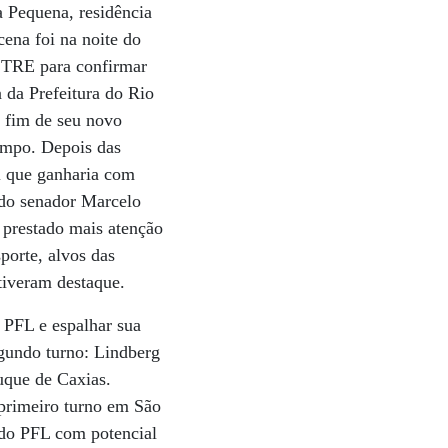
 Pequena, residência
cena foi na noite do
o TRE para confirmar
a da Prefeitura do Rio
o fim de seu novo
tempo. Depois das
vi que ganharia com
 do senador Marcelo
r prestado mais atenção
porte, alvos das
 tiveram destaque.
 PFL e espalhar sua
egundo turno: Lindberg
uque de Caxias.
 primeiro turno em São
 do PFL com potencial