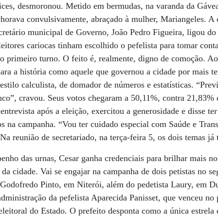
ices, desmoronou. Metido em bermudas, na varanda da Gávea
o chorava convulsivamente, abraçado à mulher, Mariangeles. A 
cretário municipal de Governo, João Pedro Figueira, ligou d
eleitores cariocas tinham escolhido o pefelista para tomar cont
 no primeiro turno. O feito é, realmente, digno de comoção. A
para a história como aquele que governou a cidade por mais 
estilo calculista, de domador de números e estatísticas. “Pre
uco”, cravou. Seus votos chegaram a 50,11%, contra 21,83%
entrevista após a eleição, exercitou a generosidade e disse te
os na campanha. “Vou ter cuidado especial com Saúde e Trans
 Na reunião de secretariado, na terça-feira 5, os dois temas já
nho das urnas, Cesar ganha credenciais para brilhar mais no
s da cidade. Vai se engajar na campanha de dois petistas no s
 Godofredo Pinto, em Niterói, além do pedetista Laury, em D
dministração da pefelista Aparecida Panisset, que venceu no
leitoral do Estado. O prefeito desponta como a única estrela