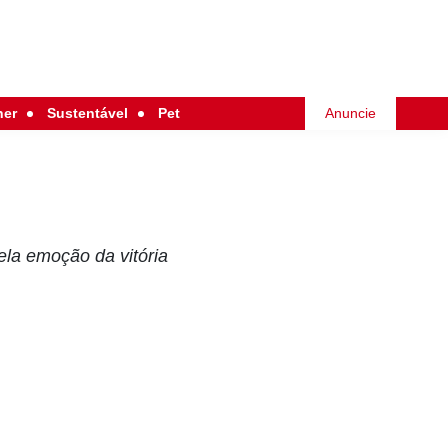
her
Sustentável
Pet
Anuncie
pela emoção da vitória