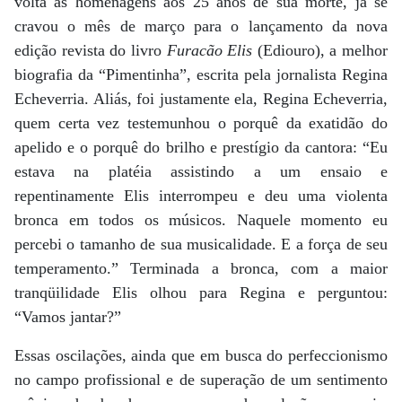
volta às homenagens aos 25 anos de sua morte, já se
cravou o mês de março para o lançamento da nova
edição revista do livro
Furacão Elis
(Ediouro), a melhor
biografia da “Pimentinha”, escrita pela jornalista Regina
Echeverria. Aliás, foi justamente ela, Regina Echeverria,
quem certa vez testemunhou o porquê da exatidão do
apelido e o porquê do brilho e prestígio da cantora: “Eu
estava na platéia assistindo a um ensaio e
repentinamente Elis interrompeu e deu uma violenta
bronca em todos os músicos. Naquele momento eu
percebi o tamanho de sua musicalidade. E a força de seu
temperamento.” Terminada a bronca, com a maior
tranqüilidade Elis olhou para Regina e perguntou:
“Vamos jantar?”
Essas oscilações, ainda que em busca do perfeccionismo
no campo profissional e de superação de um sentimento