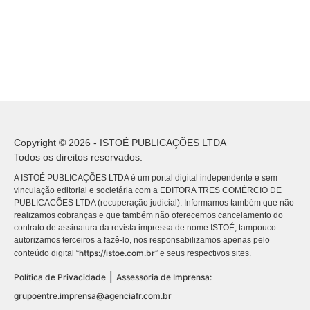
Copyright © 2026 - ISTOÉ PUBLICAÇÕES LTDA
Todos os direitos reservados.
A ISTOÉ PUBLICAÇÕES LTDA é um portal digital independente e sem
vinculação editorial e societária com a EDITORA TRES COMÉRCIO DE
PUBLICACÕES LTDA (recuperação judicial). Informamos também que não
realizamos cobranças e que também não oferecemos cancelamento do
contrato de assinatura da revista impressa de nome ISTOÉ, tampouco
autorizamos terceiros a fazê-lo, nos responsabilizamos apenas pelo
https://istoe.com.br
conteúdo digital “
” e seus respectivos sites.
|
Política de Privacidade
Assessoria de Imprensa:
grupoentre.imprensa@agenciafr.com.br