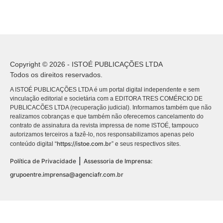
Copyright © 2026 - ISTOÉ PUBLICAÇÕES LTDA
Todos os direitos reservados.
A ISTOÉ PUBLICAÇÕES LTDA é um portal digital independente e sem
vinculação editorial e societária com a EDITORA TRES COMÉRCIO DE
PUBLICACÕES LTDA (recuperação judicial). Informamos também que não
realizamos cobranças e que também não oferecemos cancelamento do
contrato de assinatura da revista impressa de nome ISTOÉ, tampouco
autorizamos terceiros a fazê-lo, nos responsabilizamos apenas pelo
https://istoe.com.br
conteúdo digital “
” e seus respectivos sites.
|
Política de Privacidade
Assessoria de Imprensa:
grupoentre.imprensa@agenciafr.com.br