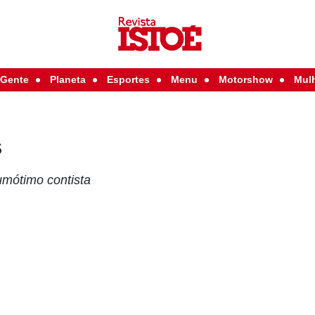
Gente
Planeta
Esportes
Menu
Motorshow
Mul
s
umótimo contista