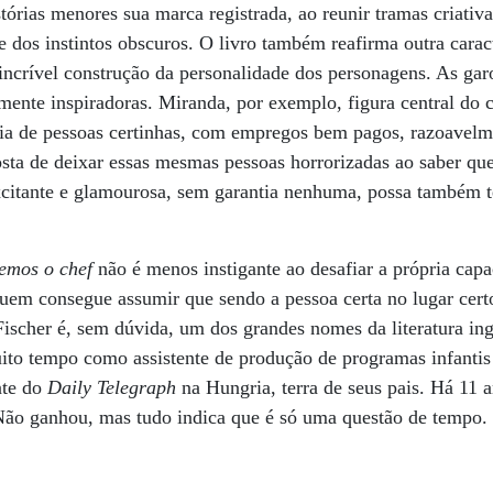
órias menores sua marca registrada, ao reunir tramas criativ
e dos instintos obscuros. O livro também reafirma outra caract
a incrível construção da personalidade dos personagens. As ga
ente inspiradoras. Miranda, por exemplo, figura central do 
ria de pessoas certinhas, com empregos bem pagos, razoavelm
sta de deixar essas mesmas pessoas horrorizadas ao saber 
xcitante e glamourosa, sem garantia nenhuma, possa também t
mos o chef
não é menos instigante ao desafiar a própria cap
 quem consegue assumir que sendo a pessoa certa no lugar cer
Fischer é, sem dúvida, um dos grandes nomes da literatura in
ito tempo como assistente de produção de programas infantis
nte do
Daily Telegraph
na Hungria, terra de seus pais. Há 11 a
 Não ganhou, mas tudo indica que é só uma questão de tempo.