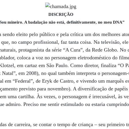
DISCRIÇÃO
Sou mineiro. A badalação não está, definitivamente, no meu DNA”
 sendo eleito pelo público e pela crítica um dos melhores ato
 que, no campo profissional, faz tanta coisa. Na televisão, el
aturais, protagonista da série “A Cura”, da Rede Globo. No 
ublador, coloca a voz no personagem eletrodoméstico do fil
Klotzel, em cartaz em São Paulo. Como diretor, finaliza “O 
iz Natal”, em 2008), no qual também interpreta o personagem-t
cial em “Federal”, de Eryk de Castro, e vivendo um marquês 
amento previsto para novembro). A diversificação de papéis 
m uma cartilha. Às vezes, o personagem é irrecusável, às ve
ue admiro. Preciso me sentir estimulado ou estaria cumprindo
as de carreira, se contar o tempo de criança – seu primeiro t