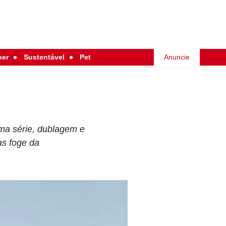
her
Sustentável
Pet
Anuncie
ma série, dublagem e
as foge da