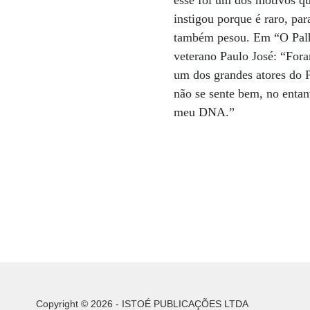
esse foi um dos motivos q
instigou porque é raro, pa
também pesou. Em “O Palha
veterano Paulo José: “Fora
um dos grandes atores do P
não se sente bem, no entan
meu DNA.”
Copyright © 2026 - ISTOÉ PUBLICAÇÕES LTDA