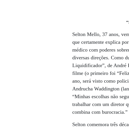
“
Selton Mello, 37 anos, vem
que certamente explica por
médico com poderes sobren
diversas direções. Como d
Liquidificador”, de André 
filme (o primeiro foi “Fel
ano, será visto como poli
Andrucha Waddington (lanç
“Minhas escolhas não segue
trabalhar com um diretor q
combina com burocracia.”
Selton comemora três décad