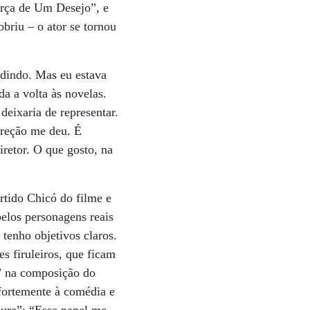
orça de Um Desejo”, e
obriu – o ator se tornou
edindo. Mas eu estava
a a volta às novelas.
deixaria de representar.
ireção me deu. É
iretor. O que gosto, na
rtido Chicó do filme e
los personagens reais
enho objetivos claros.
s firuleiros, que ficam
s” na composição do
fortemente à comédia e