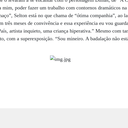
ue o levaram a se encantar com o personagem Dimas, de “A C
ra mim, poder fazer um trabalho com contornos dramáticos na
ço”, Selton está no que chama de “ótima companhia”, ao la
m três meses de convivência e essa experiência eu vou guard
aís, artista inquieto, uma criança hiperativa.” Mesmo com tan
to, com a superexposição. “Sou mineiro. A badalação não está