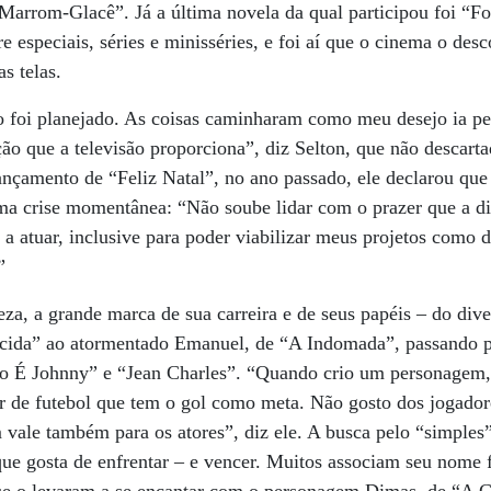
“Marrom-Glacê”. Já a última novela da qual participou foi “F
re especiais, séries e minisséries, e foi aí que o cinema o desc
s telas.
o foi planejado. As coisas caminharam como meu desejo ia p
 que a televisão proporciona”, diz Selton, que não descartad
nçamento de “Feliz Natal”, no ano passado, ele declarou que 
ma crise momentânea: “Não soube lidar com o prazer que a d
a atuar, inclusive para poder viabilizar meus projetos como d
”
eza, a grande marca de sua carreira e de seus papéis – do dive
ida” ao atormentado Emanuel, de “A Indomada”, passando pe
É Johnny” e “Jean Charles”. “Quando crio um personagem, t
 de futebol que tem o gol como meta. Não gosto dos jogadore
 vale também para os atores”, diz ele. A busca pelo “simple
ue gosta de enfrentar – e vencer. Muitos associam seu nome 