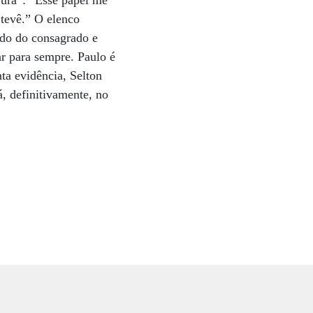
ura”: “Esse papel me
 tevê.” O elenco
do do consagrado e
ar para sempre. Paulo é
ta evidência, Selton
, definitivamente, no