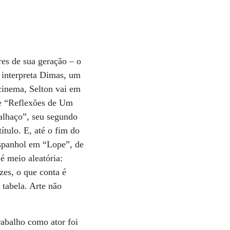
res de sua geração – o
e interpreta Dimas, um
cinema, Selton vai em
me “Reflexões de Um
Palhaço”, seu segundo
ítulo. E, até o fim do
espanhol em “Lope”, de
é meio aleatória:
zes, o que conta é
 tabela. Arte não
rabalho como ator foi