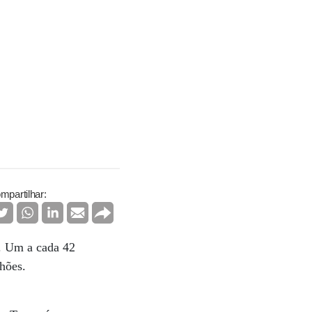
mpartilhar:
o. Um a cada 42
hões.