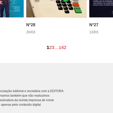
Nº27
Nº28
13/03
20/03
1
2
3
…
142
culação editorial e societária com a EDITORA
rmamos também que não realizamos
ssinatura da revista impressa de nome
 apenas pelo conteúdo digital