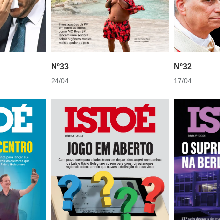
Nº33
Nº32
24/04
17/04