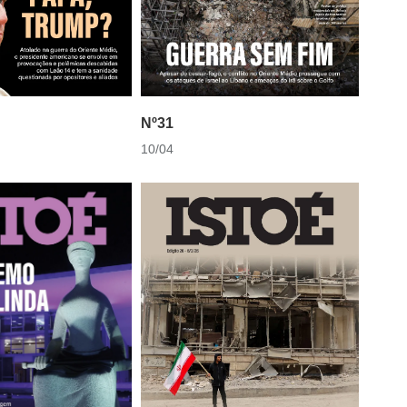
Nº31
10/04