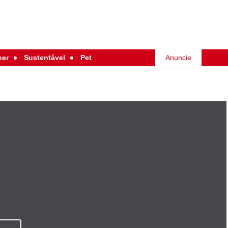
her
Sustentável
Pet
Anuncie